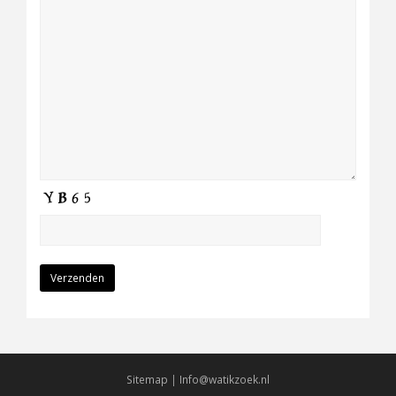
Sitemap
|
Info@watikzoek.nl