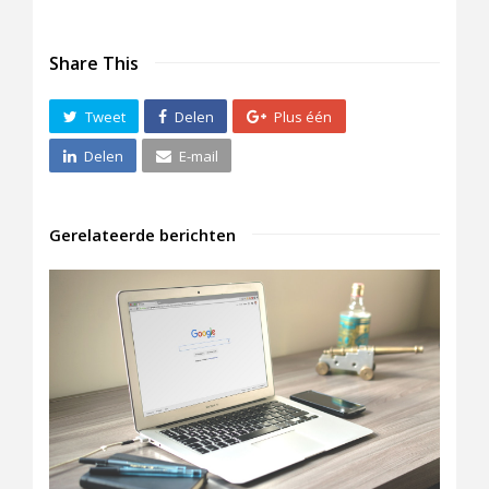
Share This
Tweet
Delen
Plus één
Delen
E-mail
Gerelateerde berichten